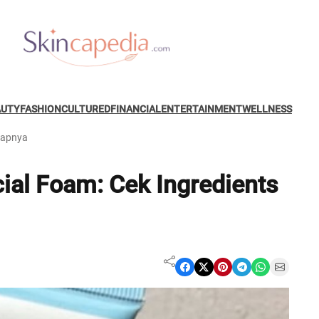
AUTY
FASHION
CULTURED
FINANCIAL
ENTERTAINMENT
WELLNESS
kapnya
ial Foam: Cek Ingredients
Share on Facebook
Share on X
Share on Pinterest
Share on Telegram
Share on WhatsApp
Share on Email