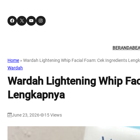
Facebook
X
YouTube
Instagram
BERANDA
BE
Home
»
Wardah Lightening Whip Facial Foam: Cek Ingredients Leng
Wardah
Wardah Lightening Whip Fac
Lengkapnya
June 23, 2026
15
Views
|