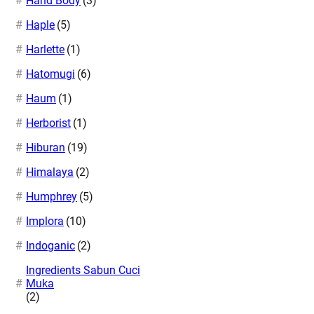
Hand Body
(3)
Haple
(5)
Harlette
(1)
Hatomugi
(6)
Haum
(1)
Herborist
(1)
Hiburan
(19)
Himalaya
(2)
Humphrey
(5)
Implora
(10)
Indoganic
(2)
Ingredients Sabun Cuci
Muka
(2)