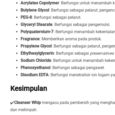
Acrylates Copolymer
: Berfungsi untuk menambah k
Butylene Glycol
: Berfungsi sebagai pelarut, pengenc
PEG-8
: Berfungsi sebagai pelarut.
Glyceryl Stearate
: Berfungsi sebagai pengemulsi.
Polyquaternium-7
: Berfungsi menambah kekentalan
Fragrance
: Memberikan aroma pada produk.
Propylene Glycol
: Berfungsi sebagai pelarut, pengen
Ethylhexylglycerin
: Berfungsi sebagai
preservatives
Sodium Chloride
: Berfungsi untuk menambah keken
Phenoxyethanol
: Berfungsi sebagai pengawet.
Disodium EDTA
: Berfungsi menetralisir ion logam 
Kesimpulan
✔️
Cleanser Whip
mengacu pada pembersih yang menghasi
dan melimpah.