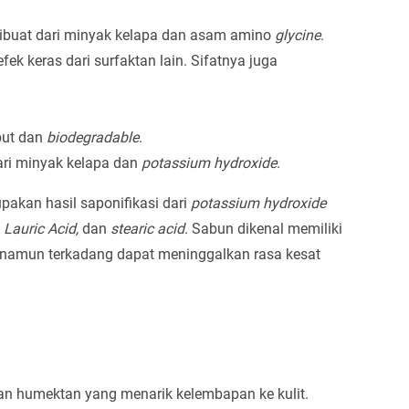
dibuat dari minyak kelapa dan asam amino
glycine
.
fek keras dari surfaktan lain. Sifatnya juga
but dan
biodegradable
.
ari minyak kelapa dan
potassium hydroxide
.
akan hasil saponifikasi dari
potassium hydroxide
, Lauric Acid,
dan
stearic acid
. Sabun dikenal memiliki
9, namun terkadang dapat meninggalkan rasa kesat
dan humektan yang menarik kelembapan ke kulit.