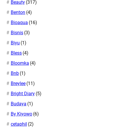
Beauty
(317)
Benton
(4)
Bioaqua
(16)
Bisnis
(3)
Biyu
(1)
Bless
(4)
Bloomka
(4)
Bnb
(1)
Breylee
(11)
Bright Diary
(5)
Budaya
(1)
By Kiyowo
(6)
cetaphil
(2)