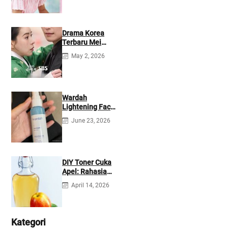
Drama Korea
Terbaru Mei
2026: Mana yang
May 2, 2026
Tayang di
Netflix?
Wardah
Lightening Face
Mist: Cek
June 23, 2026
Ingredients &
Manfaatnya
DIY Toner Cuka
Apel: Rahasia
Jerawat Kempes
April 14, 2026
dalam 2 Hari!
Kategori