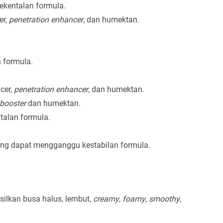
ekentalan formula.
er,
penetration enhancer
, dan humektan.
 formula.
cer,
penetration enhancer
, dan humektan.
 booster
dan humektan.
talan formula.
yang dapat mengganggu kestabilan formula.
lkan busa halus, lembut,
creamy
,
foamy
,
smoothy
,