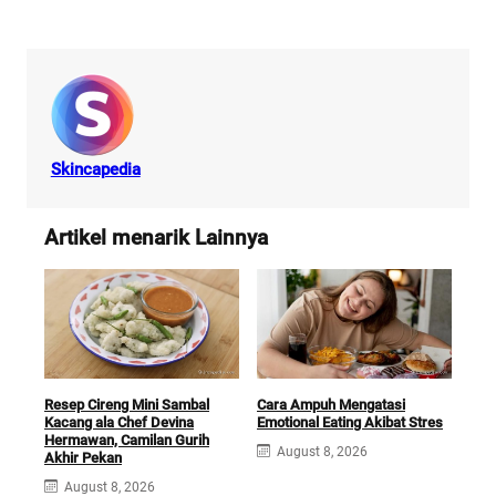
Skincapedia
Artikel menarik Lainnya
Resep Cireng Mini Sambal
Cara Ampuh Mengatasi
Cami
Kacang ala Chef Devina
Emotional Eating Akibat Stres
Enak
Hermawan, Camilan Gurih
And
August 8, 2026
Akhir Pekan
A
August 8, 2026