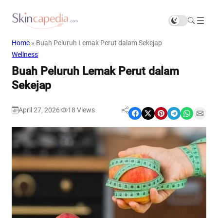
Home
»
Buah Peluruh Lemak Perut dalam Sekejap
Wellness
Buah Peluruh Lemak Perut dalam
Sekejap
April 27, 2026
18
Views
|
Share on Facebook
Share on X
Share on Pinterest
Share on Telegram
Share on WhatsApp
Share on Email