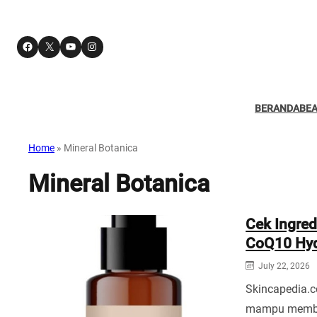
Facebook
X
YouTube
Instagram
BERANDA
BE
Home
»
Mineral Botanica
Mineral Botanica
Cek Ingred
CoQ10 Hyd
July 22, 2026
Skincapedia.
mampu member