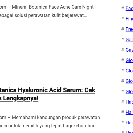
om – Mineral Botanica Face Acne Care Night
Fas
ebagai solusi perawatan kulit berjerawat…
Fin
Fr
Gar
Gay
Glo
Glo
Glo
tanica Hyaluronic Acid Serum: Cek
Gl
s Lengkapnya!
Ha
Hal
com – Memahami kandungan produk perawatan
Ha
kunci untuk memilih yang tepat bagi kebutuhan…