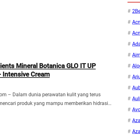
2Be
Ac
Ac
Ad
Air
ients Mineral Botanica GLO IT UP
Alo
Intensive Cream
Ari
Aub
om – Dalam dunia perawatan kulit yang terus
Aul
mencari produk yang mampu memberikan hidrasi…
Avo
Aza
Aza