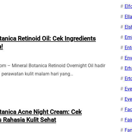
Elf
Ell
Els
Em
tanica Retinoid Oil: Cek Ingredients
a!
Ent
Env
om – Mineral Botanica Retinoid Overnight Oil hadir
Erh
i perawatan kulit malam hari yang…
Ert
Eve
Eye
Fac
tanica Acne Night Cream: Cek
s Rahasia Kulit Sehat
Fai
Fa