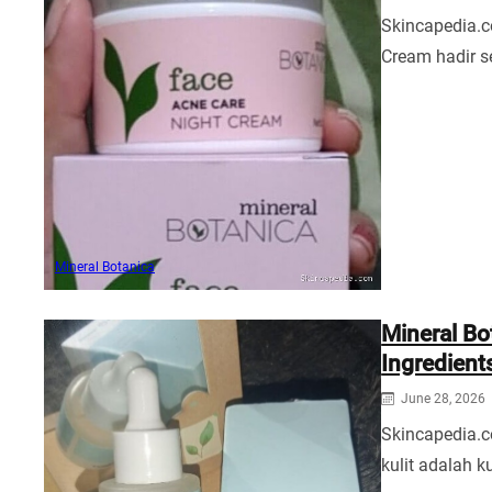
Skincapedia.c
Cream hadir s
Mineral Botanica
Mineral Bo
Ingredient
June 28, 2026
Skincapedia.
kulit adalah 