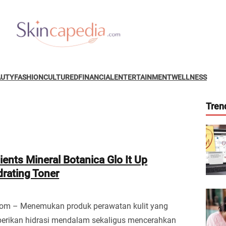
AUTY
FASHION
CULTURED
FINANCIAL
ENTERTAINMENT
WELLNESS
Tren
ients Mineral Botanica Glo It Up
rating Toner
com – Menemukan produk perawatan kulit yang
ikan hidrasi mendalam sekaligus mencerahkan