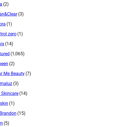
ra
(2)
an&Clear
(3)
ora
(1)
trol zero
(1)
rx
(14)
tured
(1,065)
neen
(2)
r Me Beauty
(7)
rmaluz
(3)
 Skincare
(14)
skin
(1)
 Brandon
(15)
em
(5)