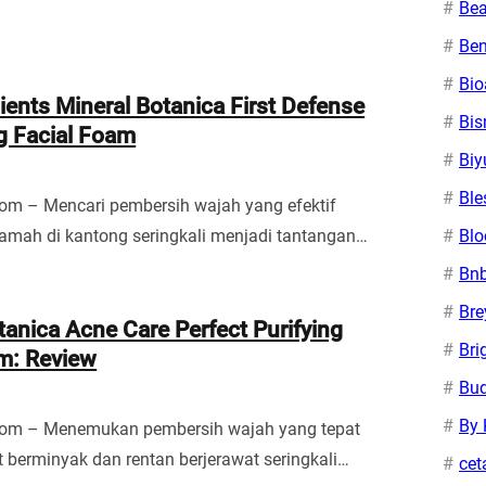
Bea
Ben
Bi
ients Mineral Botanica First Defense
Bis
g Facial Foam
Biy
Ble
om – Mencari pembersih wajah yang efektif
amah di kantong seringkali menjadi tantangan…
Bl
Bn
Bre
tanica Acne Care Perfect Purifying
Bri
m: Review
Bu
By 
com – Menemukan pembersih wajah yang tepat
it berminyak dan rentan berjerawat seringkali…
cet