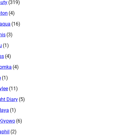
uty
(319)
ton
(4)
oaqua
(16)
nis
(3)
u
(1)
ss
(4)
oomka
(4)
b
(1)
ylee
(11)
ght Diary
(5)
daya
(1)
Kiyowo
(6)
aphil
(2)