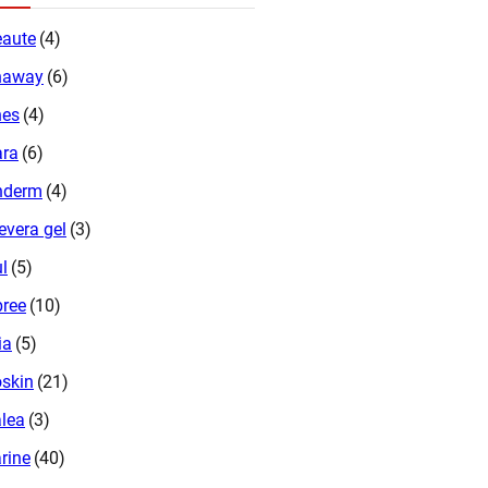
aute
(4)
naway
(6)
nes
(4)
ara
(6)
nderm
(4)
evera gel
(3)
ul
(5)
ree
(10)
ia
(5)
skin
(21)
lea
(3)
rine
(40)