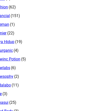
hion
(62)
ancial
(151)
eeman
(1)
nier
(22)
a Hidup
(19)
urganic
(4)
winc Potion
(5)
wlabs
(6)
owsophy
(2)
dalabo
(11)
e
(3)
nasui
(25)