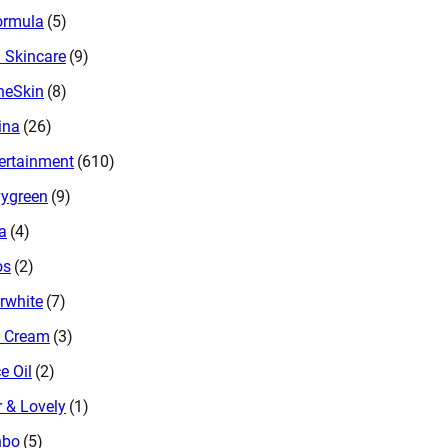
ormula
(5)
a Skincare
(9)
heSkin
(8)
ina
(26)
ertainment
(610)
ygreen
(9)
a
(4)
os
(2)
rwhite
(7)
 Cream
(3)
e Oil
(2)
r & Lovely
(1)
nbo
(5)