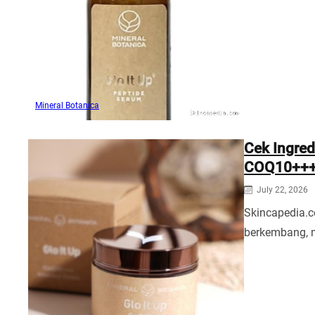
Mineral Botanica
Cek Ingred
COQ10+++ 
July 22, 2026
Skincapedia.c
berkembang, 