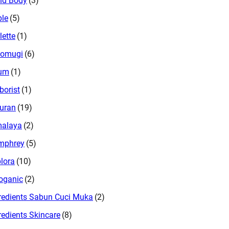
nd Body
(3)
le
(5)
lette
(1)
tomugi
(6)
um
(1)
borist
(1)
uran
(19)
malaya
(2)
mphrey
(5)
lora
(10)
oganic
(2)
redients Sabun Cuci Muka
(2)
redients Skincare
(8)