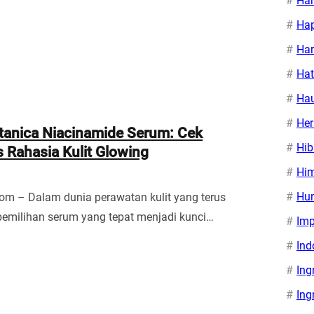
Ha
Hap
Har
Ha
Ha
Her
tanica Niacinamide Serum: Cek
Hib
s Rahasia Kulit Glowing
Hi
Hu
om – Dalam dunia perawatan kulit yang terus
emilihan serum yang tepat menjadi kunci…
Imp
Ind
Ing
Ing