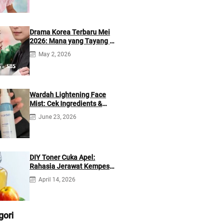
Drama Korea Terbaru Mei
2026: Mana yang Tayang di
Netflix?
May 2, 2026
Wardah Lightening Face
Mist: Cek Ingredients &
Manfaatnya
June 23, 2026
DIY Toner Cuka Apel:
Rahasia Jerawat Kempes
dalam 2 Hari!
April 14, 2026
gori