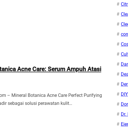
Cit
Cle
Cle
con
Cos
Cul
Da
otanica Acne Care: Serum Ampuh Atasi
Dea
De
DIY
om – Mineral Botanica Acne Care Perfect Purifying
dir sebagai solusi perawatan kulit…
Dor
Dr.
Ei