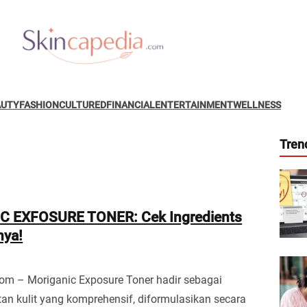
AUTY
FASHION
CULTURED
FINANCIAL
ENTERTAINMENT
WELLNESS
Tren
 EXFOSURE TONER: Cek Ingredients
nya!
om – Moriganic Exposure Toner hadir sebagai
tan kulit yang komprehensif, diformulasikan secara