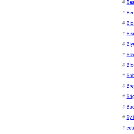
Bea
Ben
Bi
Bis
Biy
Ble
Bl
Bn
Bre
Bri
Bu
By 
cet