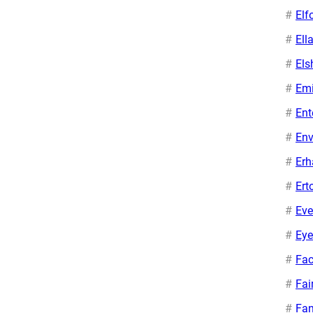
Elf
Ell
Els
Em
Ent
Env
Erh
Ert
Eve
Eye
Fac
Fai
Fa