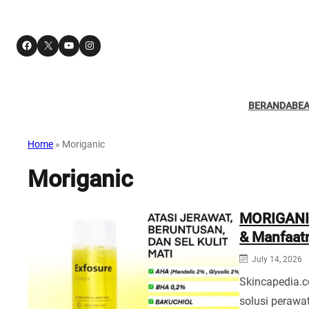
Facebook
X
YouTube
Instagram
BERANDA
BE
Home
»
Moriganic
Moriganic
MORIGANIC
& Manfaat
July 14, 2026
Skincapedia.c
solusi perawa