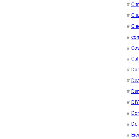
Cit
Cle
Cle
con
Cos
Cul
Da
Dea
De
DIY
Dor
Dr.
Ei