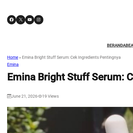
Facebook
X
YouTube
Instagram
BERANDA
BE
Home
»
Emina Bright Stuff Serum: Cek Ingredients Pentingnya
Emina
Emina Bright Stuff Serum: 
June 21, 2026
19
Views
|