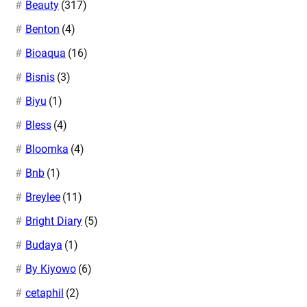
Beauty
(317)
Benton
(4)
Bioaqua
(16)
Bisnis
(3)
Biyu
(1)
Bless
(4)
Bloomka
(4)
Bnb
(1)
Breylee
(11)
Bright Diary
(5)
Budaya
(1)
By Kiyowo
(6)
cetaphil
(2)