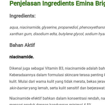
Penjelasan Ingredients Emina Bri
Ingredients:
aqua, niacinamide, glyserine, propanediol, phenoxyethanol,
xanthan gum, disodium edta, butylene glycol, sodium hyalu
Bahan Aktif
niacinamide.
Dikenal juga sebagai Vitamin B3, niacinamide adalah bah
Keberadaannya dalam formulasi skincare terasa penti
kulit. Mulai dari warna kulit yang tidak merata, bekas jera
skin-barrier
yang lemah, serta kulit sensitif dan berjerawat
Niacinamide efektif bahkan dalam konsentrasi rendah, na
mencari produk dengan kandungan minimal 4-5%.