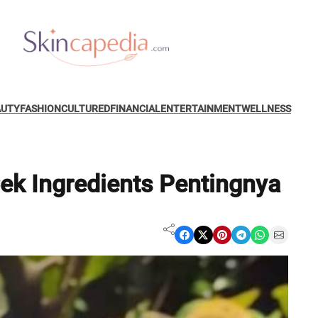
AUTY
FASHION
CULTURED
FINANCIAL
ENTERTAINMENT
WELLNESS
Cek Ingredients Pentingnya
Share on Facebook
Share on X
Share on Pinterest
Share on Telegram
Share on WhatsApp
Share on Email