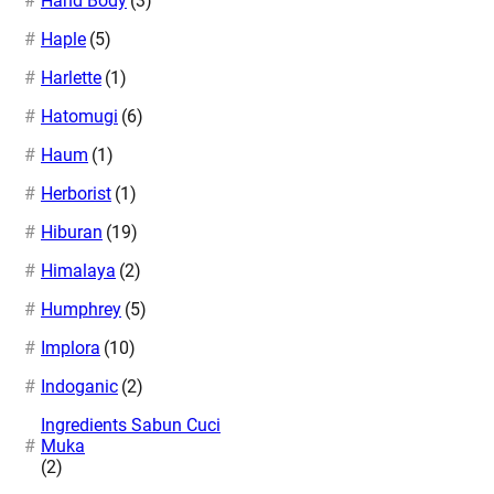
Hand Body
(3)
Haple
(5)
Harlette
(1)
Hatomugi
(6)
Haum
(1)
Herborist
(1)
Hiburan
(19)
Himalaya
(2)
Humphrey
(5)
Implora
(10)
Indoganic
(2)
Ingredients Sabun Cuci
Muka
(2)