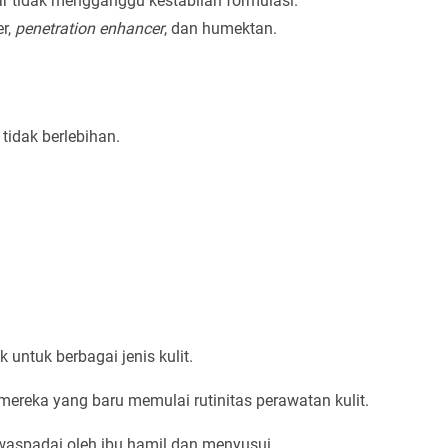
r tidak mengganggu kestabilan formulasi.
er,
penetration enhancer
, dan humektan.
tidak berlebihan.
 untuk berbagai jenis kulit.
mereka yang baru memulai rutinitas perawatan kulit.
aspadai oleh ibu hamil dan menyusui.