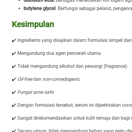
disodium edta.
Bertugas menetralkan ion logam aga
butylene glycol
. Berfungsi sebagai pelarut, pengenc
Kesimpulan
✔️ Ingredients yang disajikan dalam formulasi simpel dan 
✔️ Mengandung dua agen pencerah utama.
✔️ Tidak mengandung alkohol dan pewangi (fragrance).
✔️
Oil-free
dan
non-comedogenic
.
✔️
Fungal acne safe
.
✔️ Dengan formulasi tersebut, serum ini diperkirakan cocok
✔️ Sangat direkomendasikan untuk kulit remaja dan bagi 
✔️ Secara umum, tidak mengandung bahan yang perlu diw