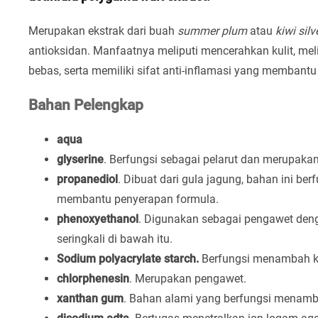
Merupakan ekstrak dari buah
summer plum
atau
kiwi silv
antioksidan. Manfaatnya meliputi mencerahkan kulit, meli
bebas, serta memiliki sifat anti-inflamasi yang membant
Bahan Pelengkap
aqua
glyserine
. Berfungsi sebagai pelarut dan merupaka
propanediol
. Dibuat dari gula jagung, bahan ini be
membantu penyerapan formula.
phenoxyethanol
. Digunakan sebagai pengawet de
seringkali di bawah itu.
Sodium polyacrylate starch.
Berfungsi menambah ke
chlorphenesin
. Merupakan pengawet.
xanthan gum
. Bahan alami yang berfungsi menamb