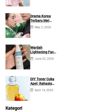
Drama Korea
Terbaru Mei
2026: Mana yang
May 2, 2026
Tayang di
Netflix?
Wardah
Lightening Face
Mist: Cek
June 23, 2026
Ingredients &
Manfaatnya
DIY Toner Cuka
Apel: Rahasia
Jerawat Kempes
April 14, 2026
dalam 2 Hari!
Kategori