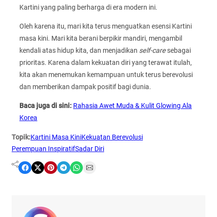
Kartini yang paling berharga di era modern ini.
Oleh karena itu, mari kita terus menguatkan esensi Kartini
masa kini. Mari kita berani berpikir mandiri, mengambil
kendali atas hidup kita, dan menjadikan
self-care
sebagai
prioritas. Karena dalam kekuatan diri yang terawat itulah,
kita akan menemukan kemampuan untuk terus berevolusi
dan memberikan dampak positif bagi dunia.
Baca juga di sini:
Rahasia Awet Muda & Kulit Glowing Ala
Korea
Topik:
Kartini Masa Kini
Kekuatan Berevolusi
Perempuan Inspiratif
Sadar Diri
Share on Facebook
Share on X
Share on Pinterest
Share on Telegram
Share on WhatsApp
Share on Email