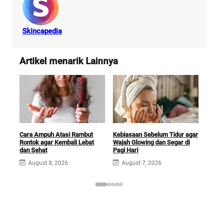
Skincapedia
Artikel menarik Lainnya
Cara Ampuh Atasi Rambut
Kebiasaan Sebelum Tidur agar
Man
Rontok agar Kembali Lebat
Wajah Glowing dan Segar di
Ram
dan Sehat
Pagi Hari
Mud
August 8, 2026
August 7, 2026
A