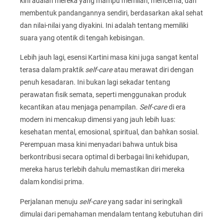
kini adalah mereka yang mampu memilah, mencerna, dan
membentuk pandangannya sendiri, berdasarkan akal sehat
dan nilai-nilai yang diyakini. Ini adalah tentang memiliki
suara yang otentik di tengah kebisingan.
Lebih jauh lagi, esensi Kartini masa kini juga sangat kental
terasa dalam praktik
self-care
atau merawat diri dengan
penuh kesadaran. Ini bukan lagi sekadar tentang
perawatan fisik semata, seperti menggunakan produk
kecantikan atau menjaga penampilan.
Self-care
di era
modern ini mencakup dimensi yang jauh lebih luas:
kesehatan mental, emosional, spiritual, dan bahkan sosial.
Perempuan masa kini menyadari bahwa untuk bisa
berkontribusi secara optimal di berbagai lini kehidupan,
mereka harus terlebih dahulu memastikan diri mereka
dalam kondisi prima.
Perjalanan menuju
self-care
yang sadar ini seringkali
dimulai dari pemahaman mendalam tentang kebutuhan diri