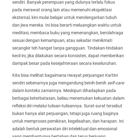
sendiri. Banyak perempuan yang dulunya terlalu fokus
pada merawat orang lain atau memenuhi ekspektasi
eksternal, kini mulai belajar untuk mendengarkan tubuh
dan jiwa mereka. Ini bisa berarti meluangkan waktu untuk
meditasi, membaca buku yang menenangkan, berolahraga
sesuai dengan kemampuan, atau sekadar menikmati
secangkir teh hangat tanpa gangguan. Tindakan-tindakan
kecil ini, jika dilakukan secara konsisten, dapat memberikan
dampak besar pada kesejahteraan secara keseluruhan.
Kita bisa melihat bagaimana riwayat perjuangan Kartini
sendiri sebenarnya juga mengandung benih-benih
self-care
dalam konteks zamannya. Meskipun dihadapkan pada
berbagai keterbatasan, beliau menemukan kekuatan dalam
refleksi diri melalui tulisan-tulisannya. Surat-surat tersebut
bukan hanya alat perjuangan, tetapi juga ruang baginya
untuk memproses pemikiran, kegelisahan, dan harapan. Ini
adalah bentuk perawatan diri intelektual dan emosional
yang membantunya bertahan dan terus berjuang.