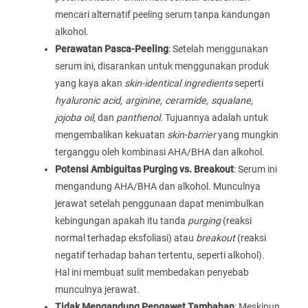
mencari alternatif peeling serum tanpa kandungan
alkohol.
Perawatan Pasca-Peeling
: Setelah menggunakan
serum ini, disarankan untuk menggunakan produk
yang kaya akan
skin-identical ingredients
seperti
hyaluronic acid, arginine, ceramide, squalane,
jojoba oil,
dan
panthenol
. Tujuannya adalah untuk
mengembalikan kekuatan
skin-barrier
yang mungkin
terganggu oleh kombinasi AHA/BHA dan alkohol.
Potensi Ambiguitas Purging vs. Breakout
: Serum ini
mengandung AHA/BHA dan alkohol. Munculnya
jerawat setelah penggunaan dapat menimbulkan
kebingungan apakah itu tanda
purging
(reaksi
normal terhadap eksfoliasi) atau
breakout
(reaksi
negatif terhadap bahan tertentu, seperti alkohol).
Hal ini membuat sulit membedakan penyebab
munculnya jerawat.
Tidak Mengandung Pengawet Tambahan
: Meskipun