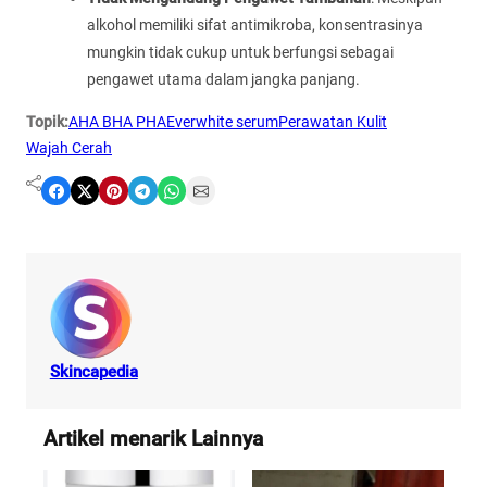
alkohol memiliki sifat antimikroba, konsentrasinya
mungkin tidak cukup untuk berfungsi sebagai
pengawet utama dalam jangka panjang.
Topik:
AHA BHA PHA
Everwhite serum
Perawatan Kulit
Wajah Cerah
Share on Facebook
Share on X
Share on Pinterest
Share on Telegram
Share on WhatsApp
Share on Email
Skincapedia
Artikel menarik Lainnya