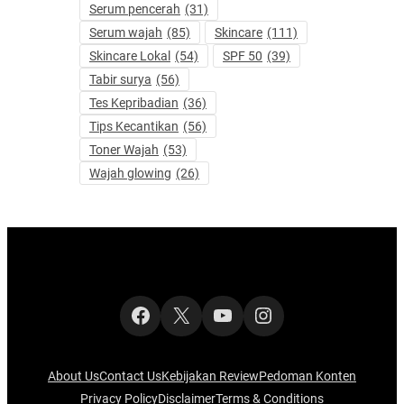
Serum pencerah
(31)
Serum wajah
(85)
Skincare
(111)
Skincare Lokal
(54)
SPF 50
(39)
Tabir surya
(56)
Tes Kepribadian
(36)
Tips Kecantikan
(56)
Toner Wajah
(53)
Wajah glowing
(26)
Facebook
X
YouTube
Instagram
About Us
Contact Us
Kebijakan Review
Pedoman Konten
Privacy Policy
Disclaimer
Terms & Conditions