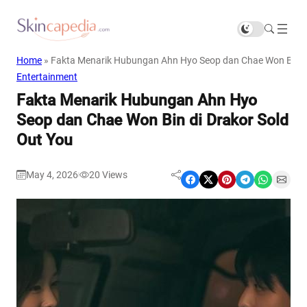
Home
»
Fakta Menarik Hubungan Ahn Hyo Seop dan Chae Won Bin di
Entertainment
Fakta Menarik Hubungan Ahn Hyo
Seop dan Chae Won Bin di Drakor Sold
Out You
May 4, 2026
20
Views
|
Share on Facebook
Share on X
Share on Pinterest
Share on Telegram
Share on WhatsApp
Share on Email