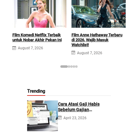
Film Anne Hathaway Terbaru
Lee 
Film Komedi Netflix Terbaik
di 2026, Wajib Masuk
Film
untuk Nobar Akhir Pekan Ini
Watchlist!
Potr
August 7, 2026
August 7, 2026
A
Trending
Cara Atasi Gaji Habis
Sebelum Gajian
Berikutnya
April 23, 2026