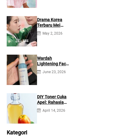
Drama Korea
Terbaru Mei
2026: Mana yang
May 2, 2026
Tayang di
Netflix?
Wardah
Lightening Face
Mist: Cek
June 23, 2026
Ingredients &
Manfaatnya
DIY Toner Cuka
Apel: Rahasia
Jerawat Kempes
April 14, 2026
dalam 2 Hari!
Kategori