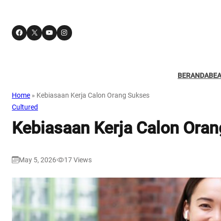
Facebook
X
YouTube
Instagram
BERANDA
BE
Home
»
Kebiasaan Kerja Calon Orang Sukses
Cultured
Kebiasaan Kerja Calon Ora
May 5, 2026
17
Views
|