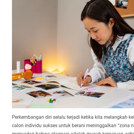
Perkembangan diri selalu terjadi ketika kita melangkah ke
calon individu sukses untuk berani meninggalkan “zona
menyadari bahwa stagnasi adalah musuh kemajuan, seh