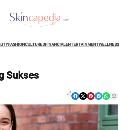
AUTY
FASHION
CULTURED
FINANCIAL
ENTERTAINMENT
WELLNESS
ng Sukses
Share on Facebook
Share on X
Share on Pinterest
Share on Telegram
Share on WhatsApp
Share on Email