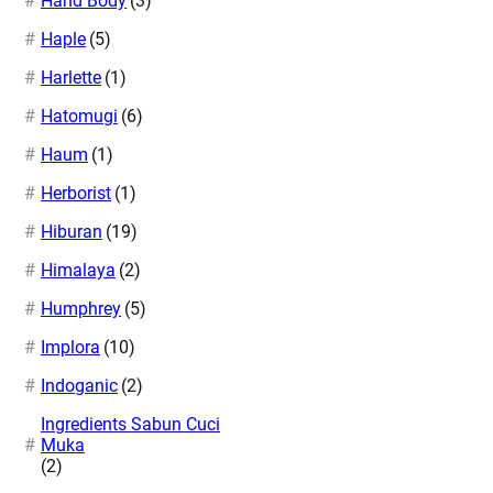
Hand Body
(3)
Haple
(5)
Harlette
(1)
Hatomugi
(6)
Haum
(1)
Herborist
(1)
Hiburan
(19)
Himalaya
(2)
Humphrey
(5)
Implora
(10)
Indoganic
(2)
Ingredients Sabun Cuci
Muka
(2)