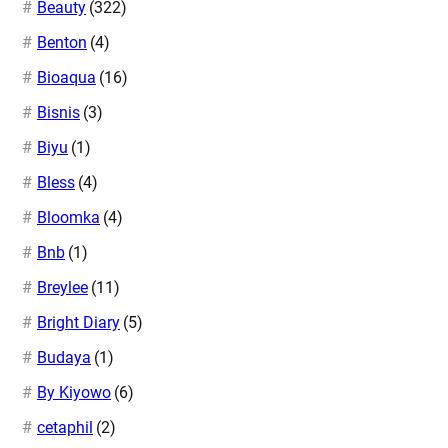
Beauty
(322)
Benton
(4)
Bioaqua
(16)
Bisnis
(3)
Biyu
(1)
Bless
(4)
Bloomka
(4)
Bnb
(1)
Breylee
(11)
Bright Diary
(5)
Budaya
(1)
By Kiyowo
(6)
cetaphil
(2)