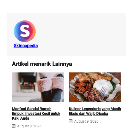
Skincapedia
Artikel menarik Lainnya
Manfaat Sandal Rumah
Kuliner Legendaris yang Masih
Butt
Empuk: Investasi Kecil untuk
Eksis dan Wajib Dicoba
Per
Kaki Anda
Has
August 9, 2026
August 9, 2026
A