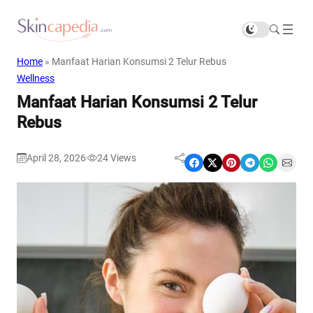
Home
»
Manfaat Harian Konsumsi 2 Telur Rebus
Wellness
Manfaat Harian Konsumsi 2 Telur
Rebus
April 28, 2026
24
Views
|
Share on Facebook
Share on X
Share on Pinterest
Share on Telegram
Share on WhatsApp
Share on Email