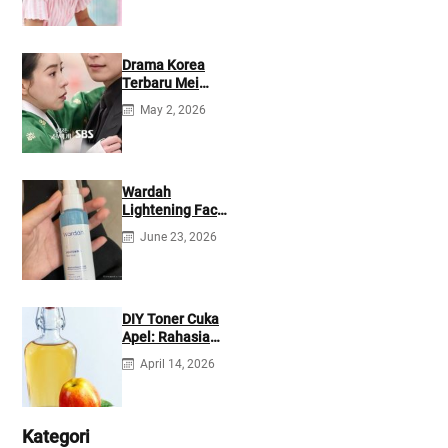
Drama Korea
Terbaru Mei
2026: Mana yang
May 2, 2026
Tayang di
Netflix?
Wardah
Lightening Face
Mist: Cek
June 23, 2026
Ingredients &
Manfaatnya
DIY Toner Cuka
Apel: Rahasia
Jerawat Kempes
April 14, 2026
dalam 2 Hari!
Kategori