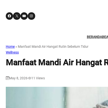
Facebook
X
YouTube
Instagram
BERANDA
BE
Home
»
Manfaat Mandi Air Hangat Rutin Sebelum Tidur
Wellness
Manfaat Mandi Air Hangat R
May 8, 2026
11
Views
|