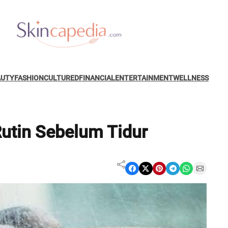
AUTY
FASHION
CULTURED
FINANCIAL
ENTERTAINMENT
WELLNESS
utin Sebelum Tidur
Share on Facebook
Share on X
Share on Pinterest
Share on Telegram
Share on WhatsApp
Share on Email