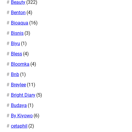
Beauty
(322)
Benton
(4)
Bioaqua
(16)
Bisnis
(3)
Biyu
(1)
Bless
(4)
Bloomka
(4)
Bnb
(1)
Breylee
(11)
Bright Diary
(5)
Budaya
(1)
By Kiyowo
(6)
cetaphil
(2)