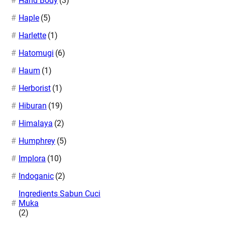
Hand Body
(3)
Haple
(5)
Harlette
(1)
Hatomugi
(6)
Haum
(1)
Herborist
(1)
Hiburan
(19)
Himalaya
(2)
Humphrey
(5)
Implora
(10)
Indoganic
(2)
Ingredients Sabun Cuci
Muka
(2)