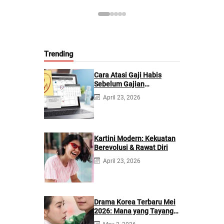
Trending
Cara Atasi Gaji Habis
Sebelum Gajian
Berikutnya
April 23, 2026
Kartini Modern: Kekuatan
Berevolusi & Rawat Diri
April 23, 2026
Drama Korea Terbaru Mei
2026: Mana yang Tayang
di Netflix?