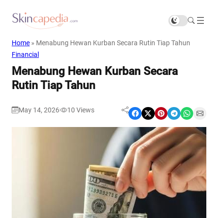
Home
»
Menabung Hewan Kurban Secara Rutin Tiap Tahun
Financial
Menabung Hewan Kurban Secara
Rutin Tiap Tahun
May 14, 2026
10
Views
|
Share on Facebook
Share on X
Share on Pinterest
Share on Telegram
Share on WhatsApp
Share on Email