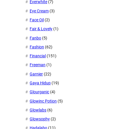
Everwhite
(7)
Eye Cream
(3)
Face Oil
(2)
Fair & Lovely
(1)
Fanbo
(5)
Fashion
(62)
Financial
(151)
Freeman
(1)
Garnier
(22)
Gaya Hidup
(19)
Glourganic
(4)
Glowinc Potion
(5)
Glowlabs
(6)
Glowsophy
(2)
Hadalabo
(11)