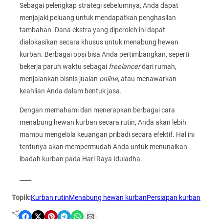
Sebagai pelengkap strategi sebelumnya, Anda dapat
menjajaki peluang untuk mendapatkan penghasilan
tambahan. Dana ekstra yang diperoleh ini dapat
dialokasikan secara khusus untuk menabung hewan
kurban. Berbagai opsi bisa Anda pertimbangkan, seperti
bekerja paruh waktu sebagai
freelancer
dari rumah,
menjalankan bisnis jualan
online
, atau menawarkan
keahlian Anda dalam bentuk jasa.
Dengan memahami dan menerapkan berbagai cara
menabung hewan kurban secara rutin, Anda akan lebih
mampu mengelola keuangan pribadi secara efektif. Hal ini
tentunya akan mempermudah Anda untuk menunaikan
ibadah kurban pada Hari Raya Iduladha.
____
Topik:
Kurban rutin
Menabung hewan kurban
Persiapan kurban
Share on Facebook
Share on X
Share on Pinterest
Share on Telegram
Share on WhatsApp
Share on Email