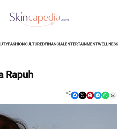
AUTY
FASHION
CULTURED
FINANCIAL
ENTERTAINMENT
WELLNESS
a Rapuh
Share on Facebook
Share on X
Share on Pinterest
Share on Telegram
Share on WhatsApp
Share on Email