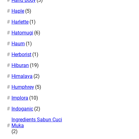
Hand Body
(3)
Haple
(5)
Harlette
(1)
Hatomugi
(6)
Haum
(1)
Herborist
(1)
Hiburan
(19)
Himalaya
(2)
Humphrey
(5)
Implora
(10)
Indoganic
(2)
Ingredients Sabun Cuci
Muka
(2)