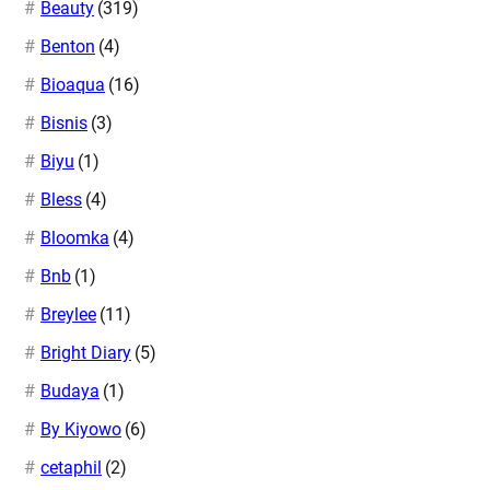
Beauty
(319)
Benton
(4)
Bioaqua
(16)
Bisnis
(3)
Biyu
(1)
Bless
(4)
Bloomka
(4)
Bnb
(1)
Breylee
(11)
Bright Diary
(5)
Budaya
(1)
By Kiyowo
(6)
cetaphil
(2)