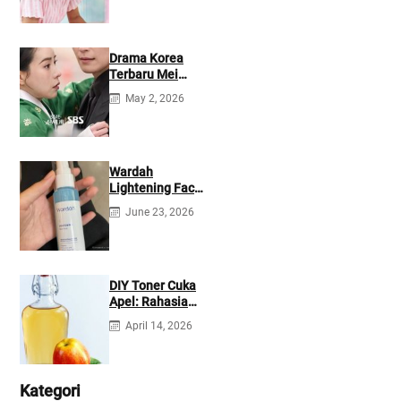
Drama Korea
Terbaru Mei
2026: Mana yang
May 2, 2026
Tayang di
Netflix?
Wardah
Lightening Face
Mist: Cek
June 23, 2026
Ingredients &
Manfaatnya
DIY Toner Cuka
Apel: Rahasia
Jerawat Kempes
April 14, 2026
dalam 2 Hari!
Kategori