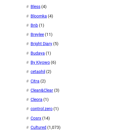
Bless
(4)
Bloomka
(4)
Bnb
(1)
Breylee
(11)
Bright Diary
(5)
Budaya
(1)
By Kiyowo
(6)
cetaphil
(2)
Citra
(2)
Clean&Clear
(3)
Cleora
(1)
control zero
(1)
Cosrx
(14)
Cultured
(1,073)