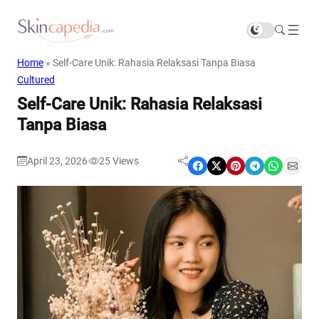
Home
»
Self-Care Unik: Rahasia Relaksasi Tanpa Biasa
Cultured
Self-Care Unik: Rahasia Relaksasi
Tanpa Biasa
April 23, 2026
25
Views
|
Share on Facebook
Share on X
Share on Pinterest
Share on Telegram
Share on WhatsApp
Share on Email