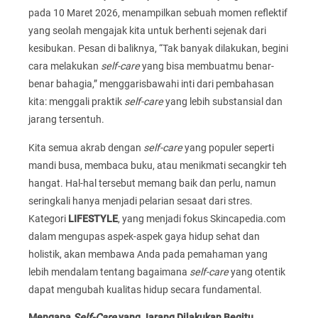
pada 10 Maret 2026, menampilkan sebuah momen reflektif
yang seolah mengajak kita untuk berhenti sejenak dari
kesibukan. Pesan di baliknya, “Tak banyak dilakukan, begini
cara melakukan
self-care
yang bisa membuatmu benar-
benar bahagia,” menggarisbawahi inti dari pembahasan
kita: menggali praktik
self-care
yang lebih substansial dan
jarang tersentuh.
Kita semua akrab dengan
self-care
yang populer seperti
mandi busa, membaca buku, atau menikmati secangkir teh
hangat. Hal-hal tersebut memang baik dan perlu, namun
seringkali hanya menjadi pelarian sesaat dari stres.
Kategori
LIFESTYLE
, yang menjadi fokus Skincapedia.com
dalam mengupas aspek-aspek gaya hidup sehat dan
holistik, akan membawa Anda pada pemahaman yang
lebih mendalam tentang bagaimana
self-care
yang otentik
dapat mengubah kualitas hidup secara fundamental.
Mengapa
Self-Care
yang Jarang Dilakukan Begitu