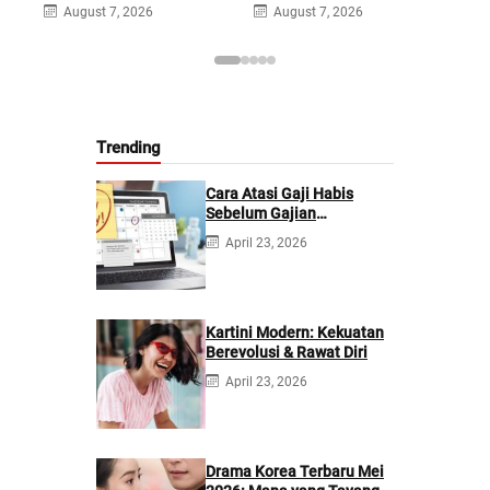
August 7, 2026
August 7, 2026
A
Trending
Cara Atasi Gaji Habis
Sebelum Gajian
Berikutnya
April 23, 2026
Kartini Modern: Kekuatan
Berevolusi & Rawat Diri
April 23, 2026
Drama Korea Terbaru Mei