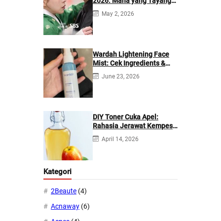
2026: Mana yang Tayang
di Netflix?
May 2, 2026
Wardah Lightening Face
Mist: Cek Ingredients &
Manfaatnya
June 23, 2026
DIY Toner Cuka Apel:
Rahasia Jerawat Kempes
dalam 2 Hari!
April 14, 2026
Kategori
2Beaute
(4)
Acnaway
(6)