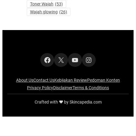
Toner Wajah
(53)
Wajah glowing
(26)
Facebook
X
YouTube
Instagram
About Us
Contact Us
Kebijakan Review
Pedoman Konten
Privacy Policy
Disclaimer
Terms & Conditions
Crafted with ‪‪❤︎‬ by Skincapedia.com