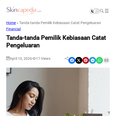
Home
»
Tanda-tanda Pemilik Kebiasaan Catat Pengeluaran
Financial
Tanda-tanda Pemilik Kebiasaan Catat
Pengeluaran
April 10, 2026
17
Views
|
Share on Facebook
Share on X
Share on Pinterest
Share on Telegram
Share on WhatsApp
Share on Email