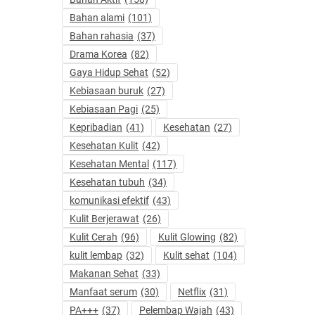
Bahan alami
(101)
Bahan rahasia
(37)
Drama Korea
(82)
Gaya Hidup Sehat
(52)
Kebiasaan buruk
(27)
Kebiasaan Pagi
(25)
Kepribadian
(41)
Kesehatan
(27)
Kesehatan Kulit
(42)
Kesehatan Mental
(117)
Kesehatan tubuh
(34)
komunikasi efektif
(43)
Kulit Berjerawat
(26)
Kulit Cerah
(96)
Kulit Glowing
(82)
kulit lembap
(32)
Kulit sehat
(104)
Makanan Sehat
(33)
Manfaat serum
(30)
Netflix
(31)
PA+++
(37)
Pelembap Wajah
(43)