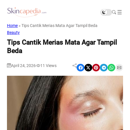
Home
»
Tips Cantik Merias Mata Agar Tampil Beda
Beauty
Tips Cantik Merias Mata Agar Tampil
Beda
April 24, 2026
11
Views
|
Share on Facebook
Share on X
Share on Pinterest
Share on Telegram
Share on WhatsApp
Share on Email