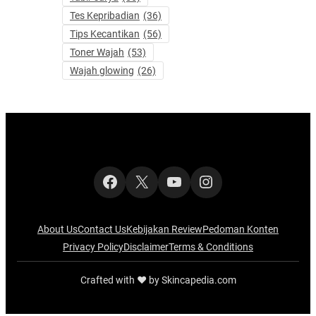
Tes Kepribadian
(36)
Tips Kecantikan
(56)
Toner Wajah
(53)
Wajah glowing
(26)
Facebook
X
YouTube
Instagram
About Us
Contact Us
Kebijakan Review
Pedoman Konten
Privacy Policy
Disclaimer
Terms & Conditions
Crafted with ‪‪❤︎‬ by Skincapedia.com