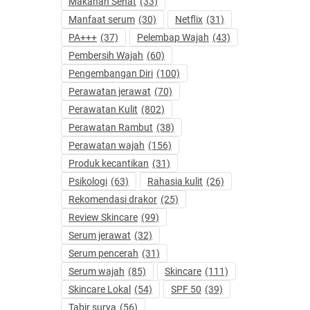
Makanan Sehat
(33)
Manfaat serum
(30)
Netflix
(31)
PA+++
(37)
Pelembap Wajah
(43)
Pembersih Wajah
(60)
Pengembangan Diri
(100)
Perawatan jerawat
(70)
Perawatan Kulit
(802)
Perawatan Rambut
(38)
Perawatan wajah
(156)
Produk kecantikan
(31)
Psikologi
(63)
Rahasia kulit
(26)
Rekomendasi drakor
(25)
Review Skincare
(99)
Serum jerawat
(32)
Serum pencerah
(31)
Serum wajah
(85)
Skincare
(111)
Skincare Lokal
(54)
SPF 50
(39)
Tabir surya
(56)