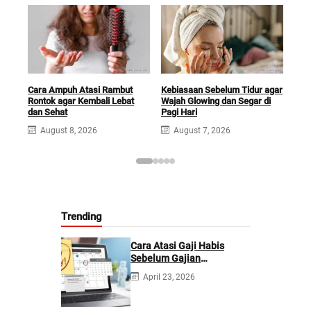
Cara Ampuh Atasi Rambut
Kebiasaan Sebelum Tidur agar
Man
Rontok agar Kembali Lebat
Wajah Glowing dan Segar di
Ram
dan Sehat
Pagi Hari
Mud
August 8, 2026
August 7, 2026
A
Trending
Cara Atasi Gaji Habis
Sebelum Gajian
Berikutnya
April 23, 2026