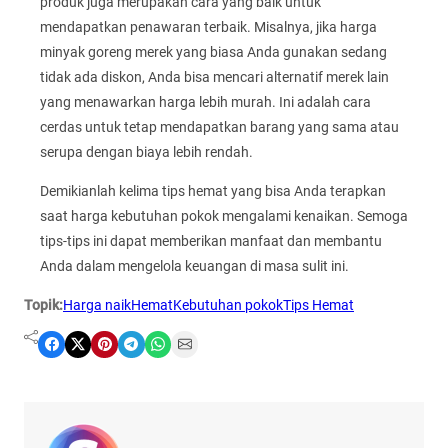
produk juga merupakan cara yang baik untuk
mendapatkan penawaran terbaik. Misalnya, jika harga
minyak goreng merek yang biasa Anda gunakan sedang
tidak ada diskon, Anda bisa mencari alternatif merek lain
yang menawarkan harga lebih murah. Ini adalah cara
cerdas untuk tetap mendapatkan barang yang sama atau
serupa dengan biaya lebih rendah.
Demikianlah kelima tips hemat yang bisa Anda terapkan
saat harga kebutuhan pokok mengalami kenaikan. Semoga
tips-tips ini dapat memberikan manfaat dan membantu
Anda dalam mengelola keuangan di masa sulit ini.
Topik:
Harga naik
Hemat
Kebutuhan pokok
Tips Hemat
Share on Facebook
Share on X
Share on Pinterest
Share on Telegram
Share on WhatsApp
Share on Email