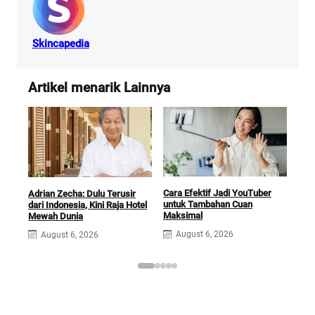
Skincapedia
Artikel menarik Lainnya
Cara Efektif Jadi YouTuber
Hob
Adrian Zecha: Dulu Terusir
untuk Tambahan Cuan
Bonc
dari Indonesia, Kini Raja Hotel
Maksimal
Tah
Mewah Dunia
August 6, 2026
A
August 6, 2026