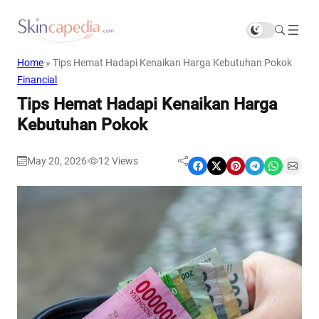
Home
»
Tips Hemat Hadapi Kenaikan Harga Kebutuhan Pokok
Financial
Tips Hemat Hadapi Kenaikan Harga
Kebutuhan Pokok
May 20, 2026
12
Views
|
Share on Facebook
Share on X
Share on Pinterest
Share on Telegram
Share on WhatsApp
Share on Email