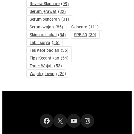
Review Skincare
(99)
Serum jerawat
(32)
Serum pencerah
(31)
Serum wajah
(85)
Skincare
(111)
Skincare Lokal
(54)
SPF 50
(39)
Tabir surya
(56)
Tes Kepribadian
(36)
Tips Kecantikan
(54)
Toner Wajah
(53)
Wajah glowing
(26)
Facebook
X
YouTube
Instagram