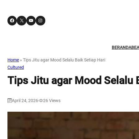
Facebook
X
YouTube
Instagram
BERANDA
BE
Home
»
Tips Jitu agar Mood Selalu Baik Setiap Hari
Cultured
Tips Jitu agar Mood Selalu 
April 24, 2026
26
Views
|