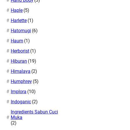
Hand Body
(3)
Haple
(5)
Harlette
(1)
Hatomugi
(6)
Haum
(1)
Herborist
(1)
Hiburan
(19)
Himalaya
(2)
Humphrey
(5)
Implora
(10)
Indoganic
(2)
Ingredients Sabun Cuci
Muka
(2)