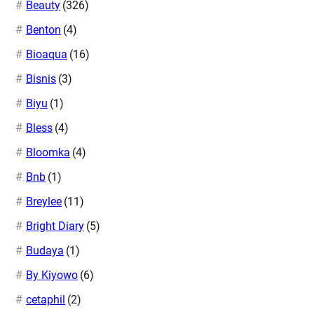
Beauty
(326)
Benton
(4)
Bioaqua
(16)
Bisnis
(3)
Biyu
(1)
Bless
(4)
Bloomka
(4)
Bnb
(1)
Breylee
(11)
Bright Diary
(5)
Budaya
(1)
By Kiyowo
(6)
cetaphil
(2)