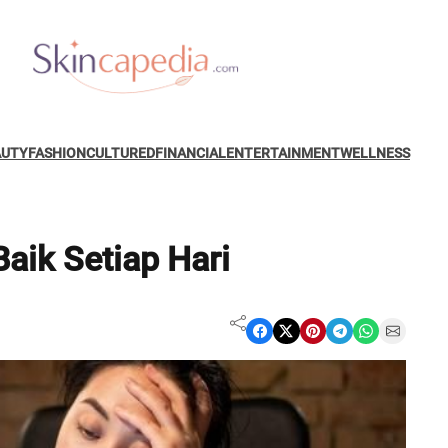
AUTY
FASHION
CULTURED
FINANCIAL
ENTERTAINMENT
WELLNESS
Baik Setiap Hari
Share on Facebook
Share on X
Share on Pinterest
Share on Telegram
Share on WhatsApp
Share on Email