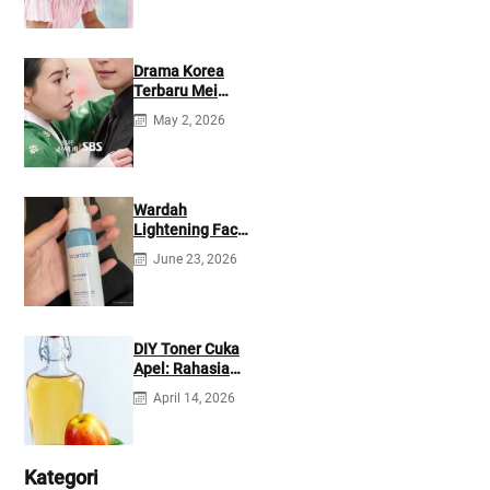
Drama Korea
Terbaru Mei
2026: Mana yang
May 2, 2026
Tayang di
Netflix?
Wardah
Lightening Face
Mist: Cek
June 23, 2026
Ingredients &
Manfaatnya
DIY Toner Cuka
Apel: Rahasia
Jerawat Kempes
April 14, 2026
dalam 2 Hari!
Kategori