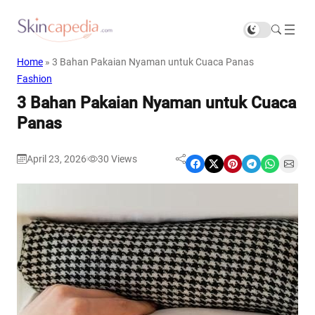
Home
»
3 Bahan Pakaian Nyaman untuk Cuaca Panas
Fashion
3 Bahan Pakaian Nyaman untuk Cuaca
Panas
April 23, 2026
30
Views
|
Share on Facebook
Share on X
Share on Pinterest
Share on Telegram
Share on WhatsApp
Share on Email