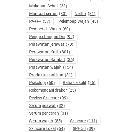
Makanan Sehat
(33)
Manfaat serum
(30)
Netflix
(31)
PA+++
(37)
Pelembap Wajah
(43)
Pembersih Wajah
(60)
Pengembangan Diri
(92)
Perawatan jerawat
(70)
Perawatan Kulit
(801)
Perawatan Rambut
(36)
Perawatan wajah
(154)
Produk kecantikan
(31)
Psikologi
(60)
Rahasia kulit
(26)
Rekomendasi drakor
(25)
Review Skincare
(99)
Serum jerawat
(32)
Serum pencerah
(31)
Serum wajah
(85)
Skincare
(111)
Skincare Lokal
(54)
SPF 50
(39)