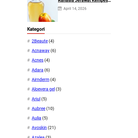
Rahasia Jerawat Kempes
dalam 2 Hari!
April 14, 2026
Kategori
2Beaute
(4)
Acnaway
(6)
Acnes
(4)
Adara
(6)
Airnderm
(4)
Aloevera gel
(3)
Ariul
(5)
Aubree
(10)
Aulia
(5)
Avoskin
(21)
Azalea
(3)