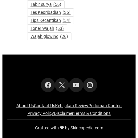
Tabir surya
(56)
Tes Kepribadian
(36)
Tips Kecantikan
(54)
Toner Wajah
(53)
Wajah glowing
(26)
Facebook
X
YouTube
Instagram
About Us
Contact Us
Kebijakan Review
Pedoman Konten
Privacy Policy
Disclaimer
Terms & Conditions
Crafted with ‪‪❤︎‬ by Skincapedia.com