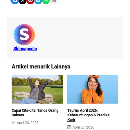
Share on Facebook
Share on X
Share on Pinterest
Share on Telegram
Share on WhatsApp
Share on Email
Skincapedia
Artikel menarik Lainnya
Capai Cita-cita: Tanda Orang
Taurus April 2026:
Atas
Sukses
Keberuntungan & Prediksi
Amp
Karir
April 23, 2026
A
April 23, 2026