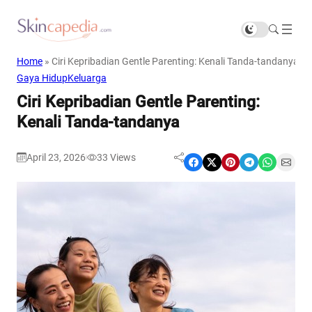
Home
»
Ciri Kepribadian Gentle Parenting: Kenali Tanda-tandanya
Gaya Hidup
Keluarga
Ciri Kepribadian Gentle Parenting:
Kenali Tanda-tandanya
April 23, 2026
33
Views
|
Share on Facebook
Share on X
Share on Pinterest
Share on Telegram
Share on WhatsApp
Share on Email