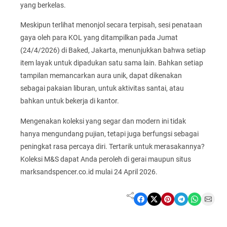
yang berkelas.
Meskipun terlihat menonjol secara terpisah, sesi penataan
gaya oleh para KOL yang ditampilkan pada Jumat
(24/4/2026) di Baked, Jakarta, menunjukkan bahwa setiap
item layak untuk dipadukan satu sama lain. Bahkan setiap
tampilan memancarkan aura unik, dapat dikenakan
sebagai pakaian liburan, untuk aktivitas santai, atau
bahkan untuk bekerja di kantor.
Mengenakan koleksi yang segar dan modern ini tidak
hanya mengundang pujian, tetapi juga berfungsi sebagai
peningkat rasa percaya diri. Tertarik untuk merasakannya?
Koleksi M&S dapat Anda peroleh di gerai maupun situs
marksandspencer.co.id mulai 24 April 2026.
Share on Facebook
Share on X
Share on Pinterest
Share on Telegram
Share on WhatsApp
Share on Email