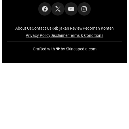
Facebook
X
YouTube
Instagram
About Us
Contact Us
Kebijakan Review
Pedoman Konten
Privacy Policy
Disclaimer
Terms & Conditions
Crafted with ‪‪❤︎‬ by Skincapedia.com