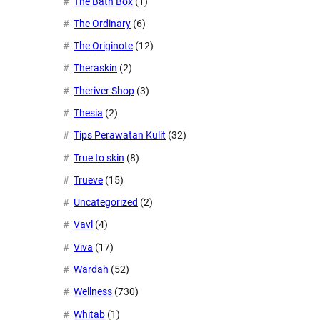
The Bath Box
(1)
The Ordinary
(6)
The Originote
(12)
Theraskin
(2)
Theriver Shop
(3)
Thesia
(2)
Tips Perawatan Kulit
(32)
True to skin
(8)
Trueve
(15)
Uncategorized
(2)
Vavl
(4)
Viva
(17)
Wardah
(52)
Wellness
(730)
Whitab
(1)