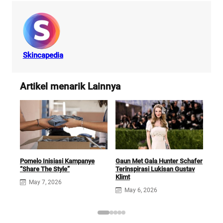
Skincapedia
Artikel menarik Lainnya
Pomelo Inisiasi Kampanye
Gaun Met Gala Hunter Schafer
Gal
“Share The Style”
Terinspirasi Lukisan Gustav
M
Klimt
May 7, 2026
May 6, 2026