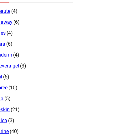
aute
(4)
naway
(6)
nes
(4)
ara
(6)
nderm
(4)
evera gel
(3)
ul
(5)
ree
(10)
ia
(5)
skin
(21)
lea
(3)
rine
(40)