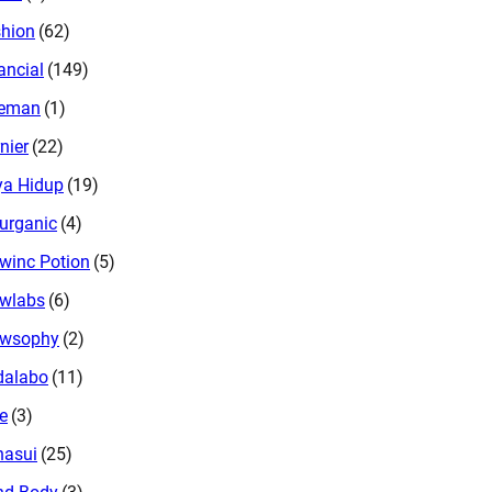
hion
(62)
ancial
(149)
eeman
(1)
nier
(22)
a Hidup
(19)
urganic
(4)
winc Potion
(5)
wlabs
(6)
owsophy
(2)
dalabo
(11)
e
(3)
nasui
(25)