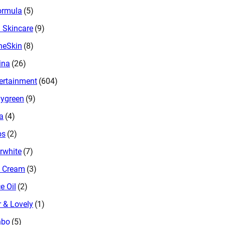
ormula
(5)
a Skincare
(9)
heSkin
(8)
ina
(26)
ertainment
(604)
ygreen
(9)
a
(4)
os
(2)
rwhite
(7)
 Cream
(3)
e Oil
(2)
r & Lovely
(1)
nbo
(5)