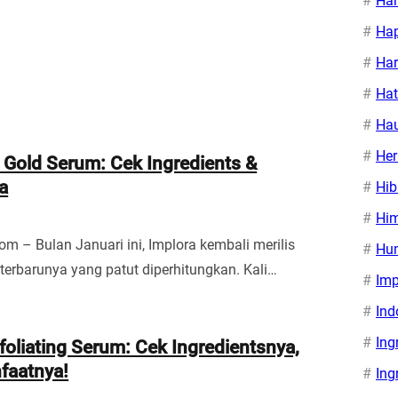
Ha
Hap
Har
Ha
Ha
Her
 Gold Serum: Cek Ingredients &
a
Hib
Hi
om – Bulan Januari ini, Implora kembali merilis
Hu
terbarunya yang patut diperhitungkan. Kali…
Imp
Ind
Ing
xfoliating Serum: Cek Ingredientsnya,
faatnya!
Ing