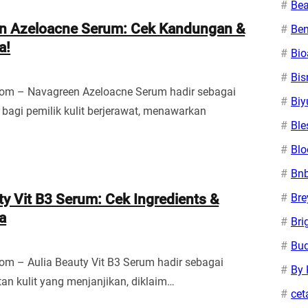
Bea
n Azeloacne Serum: Cek Kandungan &
Ben
a!
Bi
Bis
com – Navagreen Azeloacne Serum hadir sebagai
Biy
f bagi pemilik kulit berjerawat, menawarkan
Ble
Bl
Bn
Bre
ty Vit B3 Serum: Cek Ingredients &
a
Bri
Bu
om – Aulia Beauty Vit B3 Serum hadir sebagai
By 
tan kulit yang menjanjikan, diklaim…
cet