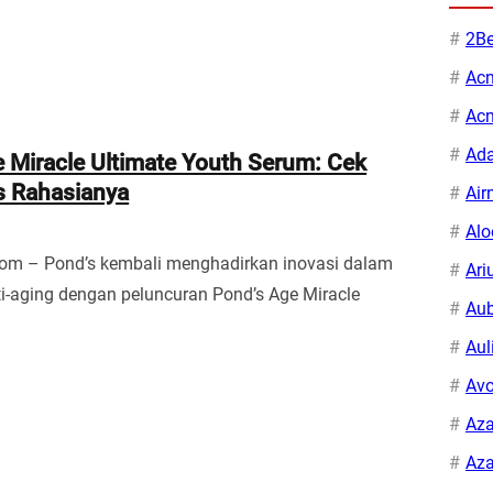
2Be
Ac
Ac
Ad
 Miracle Ultimate Youth Serum: Cek
s Rahasianya
Air
Alo
com – Pond’s kembali menghadirkan inovasi dalam
Ari
i-aging dengan peluncuran Pond’s Age Miracle
Aub
Aul
Avo
Aza
Aza