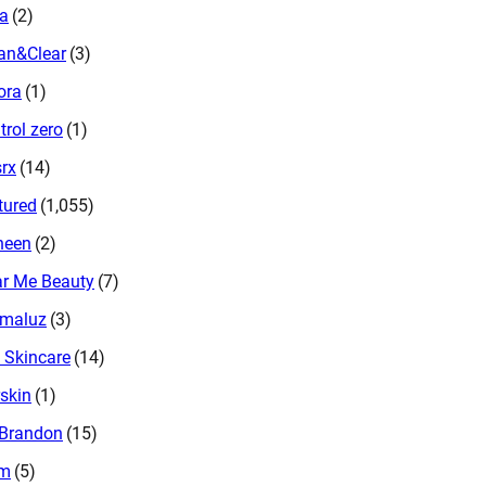
ra
(2)
an&Clear
(3)
ora
(1)
trol zero
(1)
rx
(14)
tured
(1,055)
neen
(2)
r Me Beauty
(7)
rmaluz
(3)
 Skincare
(14)
skin
(1)
 Brandon
(15)
em
(5)