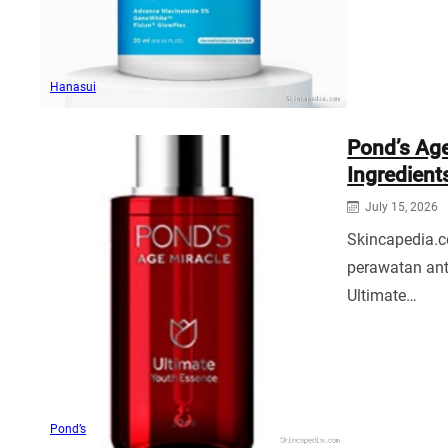
Hanasui
Pond’s Age
Ingredient
July 15, 2026
Skincapedia.
perawatan ant
Ultimate…
Pond’s