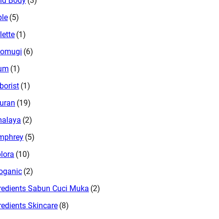
nd Body
(3)
le
(5)
lette
(1)
tomugi
(6)
um
(1)
borist
(1)
uran
(19)
malaya
(2)
mphrey
(5)
lora
(10)
oganic
(2)
redients Sabun Cuci Muka
(2)
redients Skincare
(8)