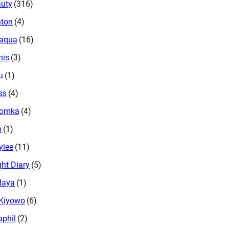
uty
(316)
ton
(4)
oaqua
(16)
nis
(3)
u
(1)
ss
(4)
oomka
(4)
b
(1)
ylee
(11)
ght Diary
(5)
daya
(1)
Kiyowo
(6)
aphil
(2)