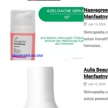
Naavagree
Manfaatny
July 13, 2026
Skincapedia.
solusi inovati
formulasi…
Skincare lokal non lokal
Aulia Beau
Manfaatny
July 12, 2026
Skincapedia.c
solusi perawa