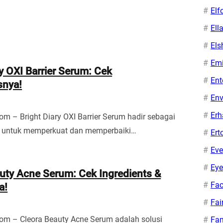
Elf
Ell
Els
Em
ry OXI Barrier Serum: Cek
Ent
snya!
Env
Erh
om – Bright Diary OXI Barrier Serum hadir sebagai
if untuk memperkuat dan memperbaiki…
Ert
Eve
Eye
uty Acne Serum: Cek Ingredients &
Fac
a!
Fai
om – Cleora Beauty Acne Serum adalah solusi
Fa