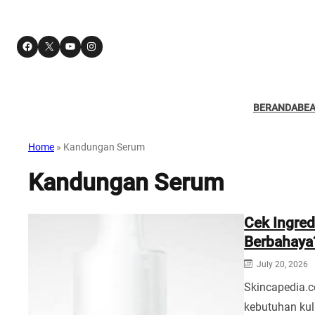
Facebook
X
YouTube
Instagram
BERANDA
BE
Home
»
Kandungan Serum
Kandungan Serum
Cek Ingred
Berbahaya
July 20, 2026
Skincapedia.
kebutuhan kul