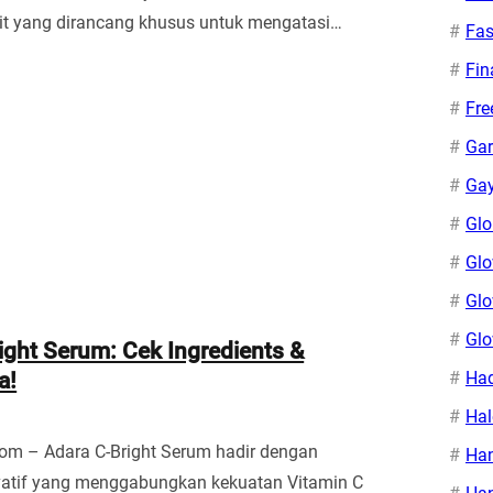
it yang dirancang khusus untuk mengatasi…
Fas
Fin
Fr
Gar
Gay
Glo
Glo
Glo
Gl
ight Serum: Cek Ingredients &
a!
Ha
Hal
om – Adara C-Bright Serum hadir dengan
Ha
vatif yang menggabungkan kekuatan Vitamin C