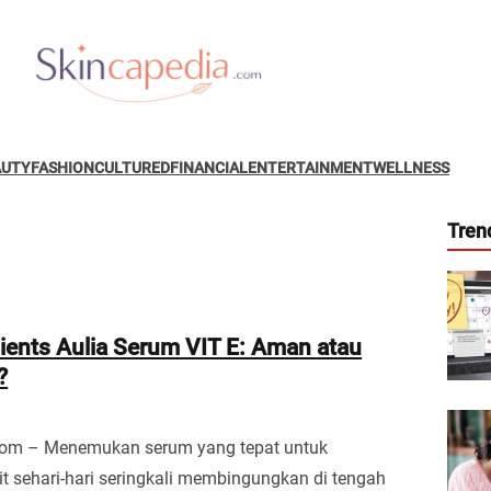
AUTY
FASHION
CULTURED
FINANCIAL
ENTERTAINMENT
WELLNESS
Tren
ients Aulia Serum VIT E: Aman atau
?
com – Menemukan serum yang tepat untuk
it sehari-hari seringkali membingungkan di tengah