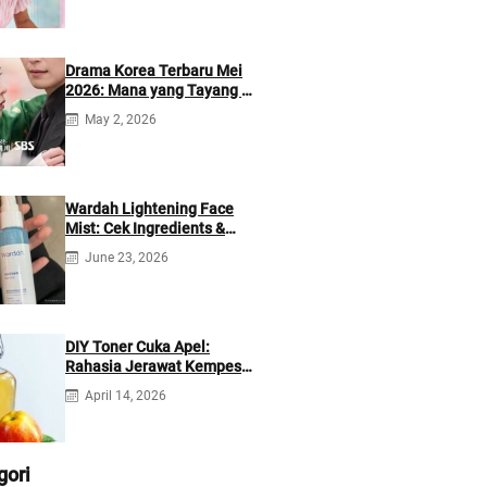
Drama Korea Terbaru Mei
2026: Mana yang Tayang di
Netflix?
May 2, 2026
Wardah Lightening Face
Mist: Cek Ingredients &
Manfaatnya
June 23, 2026
DIY Toner Cuka Apel:
Rahasia Jerawat Kempes
dalam 2 Hari!
April 14, 2026
gori