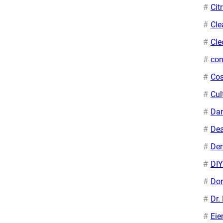
Cit
Cle
Cle
con
Cos
Cul
Da
Dea
De
DIY
Dor
Dr.
Ei