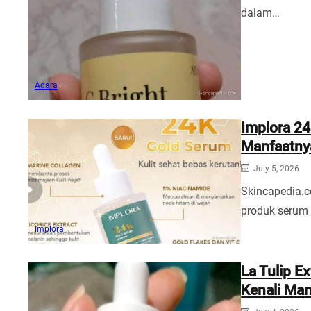
dalam…
Adara
Implora 24
Manfaatny
July 5, 2026
Skincapedia.c
produk serum 
Implora
La Tulip E
Kenali Man