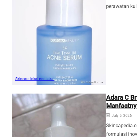
perawatan kul
Skincare lokal non lokal
Adara C Br
Manfaatny
July 5, 2026
Skincapedia.c
formulasi ino