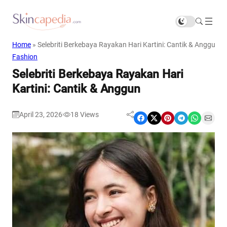
Home
»
Selebriti Berkebaya Rayakan Hari Kartini: Cantik & Anggun
Fashion
Selebriti Berkebaya Rayakan Hari
Kartini: Cantik & Anggun
April 23, 2026
18
Views
|
Share on Facebook
Share on X
Share on Pinterest
Share on Telegram
Share on WhatsApp
Share on Email