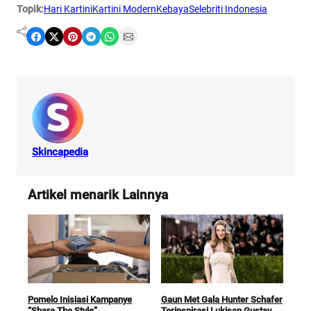
Topik:
Hari Kartini
Kartini Modern
Kebaya
Selebriti Indonesia
Share on Facebook
Share on X
Share on Pinterest
Share on Telegram
Share on WhatsApp
Share on Email
Skincapedia
Artikel menarik Lainnya
Pomelo Inisiasi Kampanye
Gaun Met Gala Hunter Schafer
Gal
“Share The Style”
Terinspirasi Lukisan Gustav