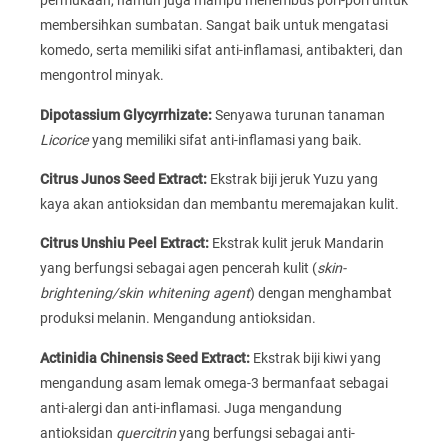
permukaan, namun juga mampu menembus pori-pori untuk
membersihkan sumbatan. Sangat baik untuk mengatasi
komedo, serta memiliki sifat anti-inflamasi, antibakteri, dan
mengontrol minyak.
Dipotassium Glycyrrhizate:
Senyawa turunan tanaman
Licorice
yang memiliki sifat anti-inflamasi yang baik.
Citrus Junos Seed Extract:
Ekstrak biji jeruk Yuzu yang
kaya akan antioksidan dan membantu meremajakan kulit.
Citrus Unshiu Peel Extract:
Ekstrak kulit jeruk Mandarin
yang berfungsi sebagai agen pencerah kulit (
skin-
brightening/skin whitening agent
) dengan menghambat
produksi melanin. Mengandung antioksidan.
Actinidia Chinensis Seed Extract:
Ekstrak biji kiwi yang
mengandung asam lemak omega-3 bermanfaat sebagai
anti-alergi dan anti-inflamasi. Juga mengandung
antioksidan
quercitrin
yang berfungsi sebagai anti-