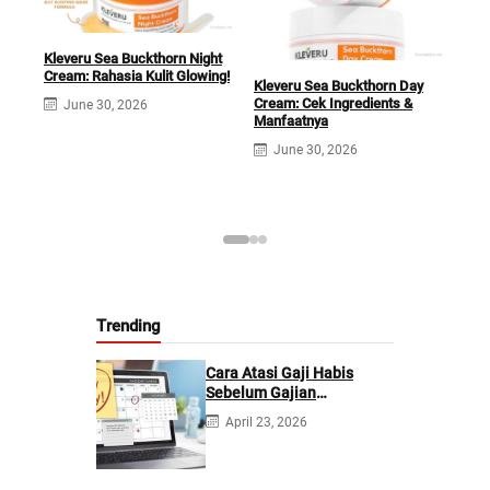
Kleveru Sea Buckthorn Night
Cream: Rahasia Kulit Glowing!
Kleveru Sea Buckthorn Day
Cream: Cek Ingredients &
June 30, 2026
Manfaatnya
Klev
June 30, 2026
Ingr
J
Trending
Cara Atasi Gaji Habis
Sebelum Gajian
Berikutnya
April 23, 2026