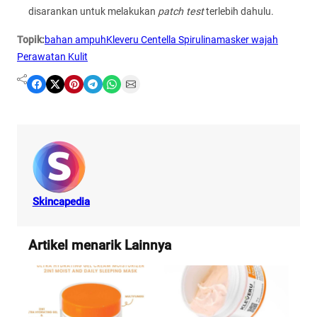
disarankan untuk melakukan
patch test
terlebih dahulu.
Topik:
bahan ampuh
Kleveru Centella Spirulina
masker wajah
Perawatan Kulit
Share on Facebook
Share on X
Share on Pinterest
Share on Telegram
Share on WhatsApp
Share on Email
Skincapedia
Artikel menarik Lainnya