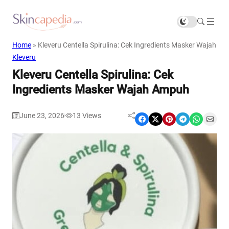
Home
»
Kleveru Centella Spirulina: Cek Ingredients Masker Wajah A
Kleveru
Kleveru Centella Spirulina: Cek
Ingredients Masker Wajah Ampuh
June 23, 2026
13
Views
|
Share on Facebook
Share on X
Share on Pinterest
Share on Telegram
Share on WhatsApp
Share on Email