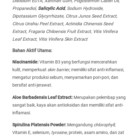
Disodium EDTA, Xanthan Gum, Pogostemon Cablin Oil,
Propanediol,
Salicylic Acid
, Sodium Hydroxide,
Dipotassium Glycyrrhizate, Citrus Junos Seed Extract,
Citrus Unshiu Peel Extract, Actinidia Chinensis Seed
Extract, Fragaria Chiloensis Fruit Extract, Vitis Vinifera
Leaf Extract, Vitis Vinifera Skin Extract
Bahan Aktif Utama:
Niacinamide:
Vitamin B3 yang berfungsi mencerahkan
kulit, memperkuat
skin barrier
, memiliki sifat anti-inflamasi,
mengatur produksi sebum, menyamarkan pori-pori, dan
bersifat anti-jerawat.
Aloe Barbadensis Leaf Extract:
Merupakan pelembap yang
sangat baik, kaya akan antioksidan dan memiliki sifat anti-
inflamasi.
Spirulina Platensis Powder:
Mengandung
chlorophyll
,
Vitamin E, selenium,
tyrosine
, protein, asam amino, dan zat