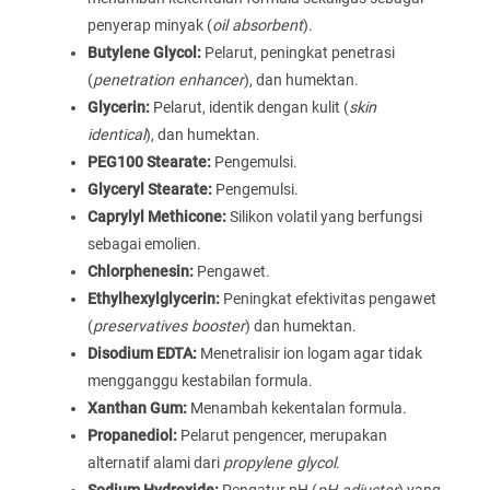
penyerap minyak (
oil absorbent
).
Butylene Glycol:
Pelarut, peningkat penetrasi
(
penetration enhancer
), dan humektan.
Glycerin:
Pelarut, identik dengan kulit (
skin
identical
), dan humektan.
PEG100 Stearate:
Pengemulsi.
Glyceryl Stearate:
Pengemulsi.
Caprylyl Methicone:
Silikon volatil yang berfungsi
sebagai emolien.
Chlorphenesin:
Pengawet.
Ethylhexylglycerin:
Peningkat efektivitas pengawet
(
preservatives booster
) dan humektan.
Disodium EDTA:
Menetralisir ion logam agar tidak
mengganggu kestabilan formula.
Xanthan Gum:
Menambah kekentalan formula.
Propanediol:
Pelarut pengencer, merupakan
alternatif alami dari
propylene glycol
.
Sodium Hydroxide:
Pengatur pH (
pH adjuster
) yang