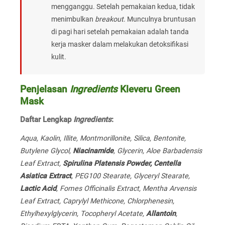
mengganggu. Setelah pemakaian kedua, tidak
menimbulkan
breakout
. Munculnya bruntusan
di pagi hari setelah pemakaian adalah tanda
kerja masker dalam melakukan detoksifikasi
kulit.
Penjelasan
Ingredients
Kleveru Green
Mask
Daftar Lengkap
Ingredients
:
Aqua, Kaolin, Illite, Montmorillonite, Silica, Bentonite,
Butylene Glycol,
Niacinamide
, Glycerin, Aloe Barbadensis
Leaf Extract,
Spirulina Platensis Powder, Centella
Asiatica Extract
, PEG100 Stearate, Glyceryl Stearate,
Lactic Acid
, Fomes Officinalis Extract, Mentha Arvensis
Leaf Extract, Caprylyl Methicone, Chlorphenesin,
Ethylhexylglycerin, Tocopheryl Acetate,
Allantoin
,