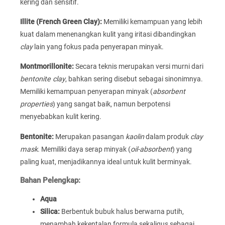
kering dan sensitif.
Illite (French Green Clay):
Memiliki kemampuan yang lebih
kuat dalam menenangkan kulit yang iritasi dibandingkan
clay
lain yang fokus pada penyerapan minyak.
Montmorillonite:
Secara teknis merupakan versi murni dari
bentonite clay
, bahkan sering disebut sebagai sinonimnya.
Memiliki kemampuan penyerapan minyak (
absorbent
properties
) yang sangat baik, namun berpotensi
menyebabkan kulit kering.
Bentonite:
Merupakan pasangan
kaolin
dalam produk
clay
mask
. Memiliki daya serap minyak (
oil-absorbent
) yang
paling kuat, menjadikannya ideal untuk kulit berminyak.
Bahan Pelengkap:
Aqua
Silica:
Berbentuk bubuk halus berwarna putih,
menambah kekentalan formula sekaligus sebagai