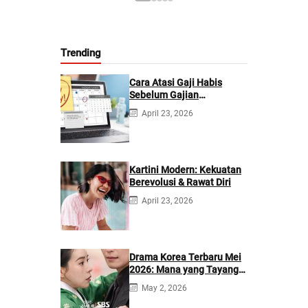
Trending
Cara Atasi Gaji Habis
Sebelum Gajian
Berikutnya
April 23, 2026
Kartini Modern: Kekuatan
Berevolusi & Rawat Diri
April 23, 2026
Drama Korea Terbaru Mei
2026: Mana yang Tayang
di Netflix?
May 2, 2026