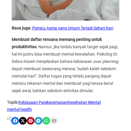
Baca juga:
Pemicu Asma yang Umum Terjadi Sehari-hari
Membuat daftar rencana memang penting untuk
produktivitas.
Namun, jika terlalu banyak target sejak pagi,
hal ini justru bisa membuat mental kewalahan. Psikolog Dr.
Debra Kissen menjelaskan bahwa kebiasaan
over planning
dapat membuat seseorang merasa “sudah kalah sebelum
memulai hari”. Daftar tugas yang terlalu panjang dapat
memicu tekanan mental dan membuat pagi terasa berat
sejak awal, bahkan sebelum aktivitas dimulai.
Topik:
Kebiasaan Pagi
kecemasan
Kesehatan Mental
mental health
Share on Facebook
Share on X
Share on Pinterest
Share on Telegram
Share on WhatsApp
Share on Email