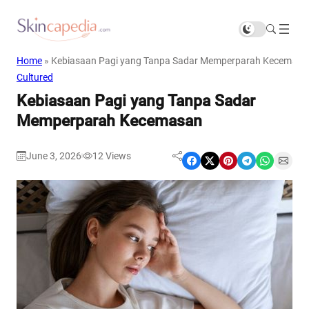
Home
»
Kebiasaan Pagi yang Tanpa Sadar Memperparah Kecemasa
Cultured
Kebiasaan Pagi yang Tanpa Sadar
Memperparah Kecemasan
June 3, 2026
12
Views
|
Share on Facebook
Share on X
Share on Pinterest
Share on Telegram
Share on WhatsApp
Share on Email