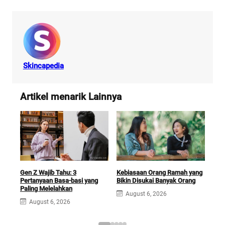
Skincapedia
Artikel menarik Lainnya
Gen Z Wajib Tahu: 3
Kebiasaan Orang Ramah yang
Tem
Pertanyaan Basa-basi yang
Bikin Disukai Banyak Orang
Sar
Paling Melelahkan
Ber
August 6, 2026
August 6, 2026
A