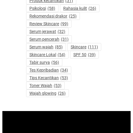
Produk kecantikan
(31)
Psikologi
(58)
Rahasia kulit
(26)
Rekomendasi drakor
(25)
Review Skincare
(99)
Serum jerawat
(32)
Serum pencerah
(31)
Serum wajah
(85)
Skincare
(111)
Skincare Lokal
(54)
SPF 50
(39)
Tabir surya
(56)
Tes Kepribadian
(34)
Tips Kecantikan
(53)
Toner Wajah
(53)
Wajah glowing
(26)