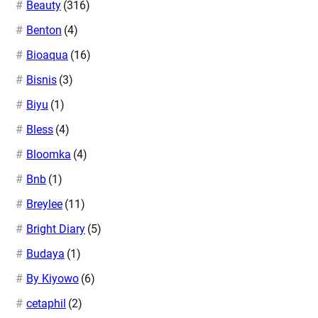
Beauty
(316)
Benton
(4)
Bioaqua
(16)
Bisnis
(3)
Biyu
(1)
Bless
(4)
Bloomka
(4)
Bnb
(1)
Breylee
(11)
Bright Diary
(5)
Budaya
(1)
By Kiyowo
(6)
cetaphil
(2)