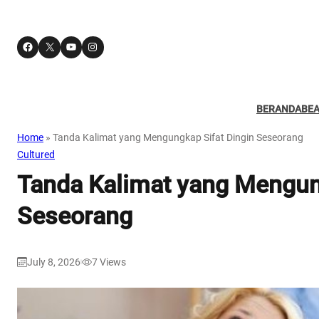
Facebook
X
YouTube
Instagram
BERANDA
BE
Home
»
Tanda Kalimat yang Mengungkap Sifat Dingin Seseorang
Cultured
Tanda Kalimat yang Mengun
Seseorang
July 8, 2026
7
Views
|