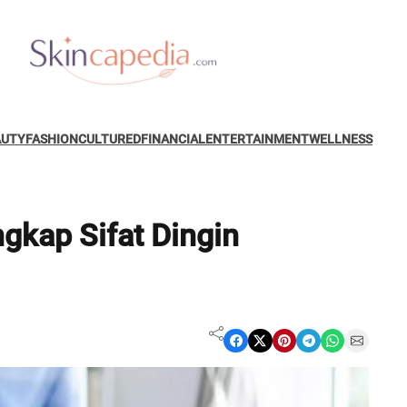
AUTY
FASHION
CULTURED
FINANCIAL
ENTERTAINMENT
WELLNESS
gkap Sifat Dingin
Share on Facebook
Share on X
Share on Pinterest
Share on Telegram
Share on WhatsApp
Share on Email