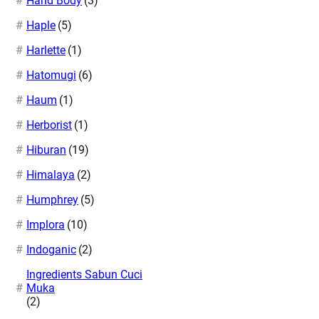
Hand Body
(3)
Haple
(5)
Harlette
(1)
Hatomugi
(6)
Haum
(1)
Herborist
(1)
Hiburan
(19)
Himalaya
(2)
Humphrey
(5)
Implora
(10)
Indoganic
(2)
Ingredients Sabun Cuci
Muka
(2)