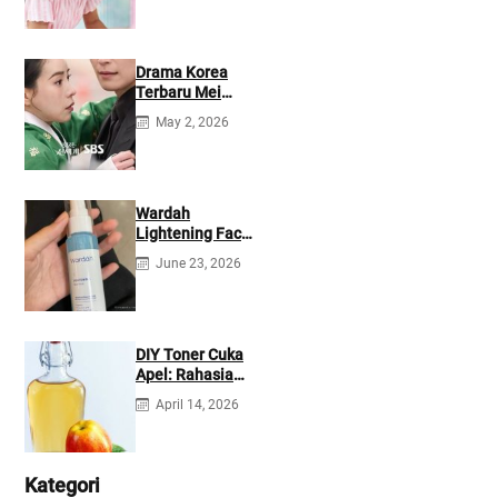
Drama Korea
Terbaru Mei
2026: Mana yang
May 2, 2026
Tayang di
Netflix?
Wardah
Lightening Face
Mist: Cek
June 23, 2026
Ingredients &
Manfaatnya
DIY Toner Cuka
Apel: Rahasia
Jerawat Kempes
April 14, 2026
dalam 2 Hari!
Kategori