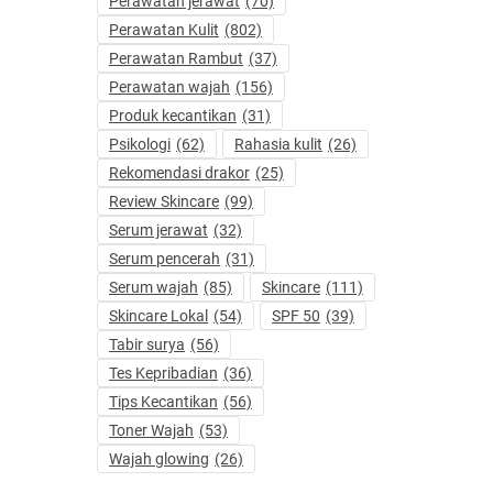
Perawatan jerawat
(70)
Perawatan Kulit
(802)
Perawatan Rambut
(37)
Perawatan wajah
(156)
Produk kecantikan
(31)
Psikologi
(62)
Rahasia kulit
(26)
Rekomendasi drakor
(25)
Review Skincare
(99)
Serum jerawat
(32)
Serum pencerah
(31)
Serum wajah
(85)
Skincare
(111)
Skincare Lokal
(54)
SPF 50
(39)
Tabir surya
(56)
Tes Kepribadian
(36)
Tips Kecantikan
(56)
Toner Wajah
(53)
Wajah glowing
(26)