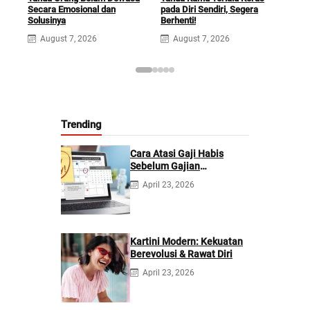
Secara Emosional dan
pada Diri Sendiri, Segera
Sec
Solusinya
Berhenti!
Apa
August 7, 2026
August 7, 2026
A
Trending
Cara Atasi Gaji Habis
Sebelum Gajian
Berikutnya
April 23, 2026
Kartini Modern: Kekuatan
Berevolusi & Rawat Diri
April 23, 2026