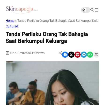
Home
»
Tanda Perilaku Orang Tak Bahagia Saat Berkumpul Keluarg
Cultured
Tanda Perilaku Orang Tak Bahagia
Saat Berkumpul Keluarga
June 1, 2026
12
Views
|
Share on Facebook
Share on X
Share on Pinterest
Share on Telegram
Share on WhatsApp
Share on Email