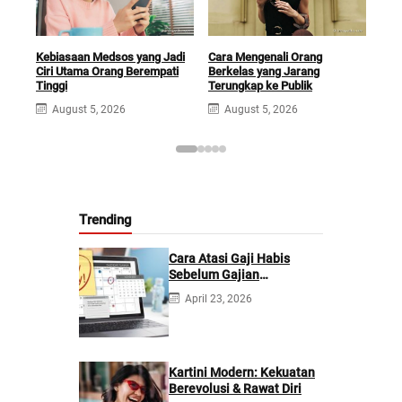
Kebiasaan Medsos yang Jadi
Cara Mengenali Orang
Ciri
Ciri Utama Orang Berempati
Berkelas yang Jarang
Kasi
Tinggi
Terungkap ke Publik
A
August 5, 2026
August 5, 2026
Trending
Cara Atasi Gaji Habis
Sebelum Gajian
Berikutnya
April 23, 2026
Kartini Modern: Kekuatan
Berevolusi & Rawat Diri