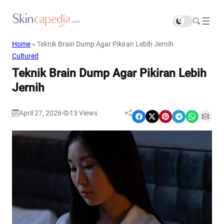
Home
»
Teknik Brain Dump Agar Pikiran Lebih Jernih
Cultured
Teknik Brain Dump Agar Pikiran Lebih
Jernih
April 27, 2026
13
Views
|
Share on Facebook
Share on X
Share on Pinterest
Share on Telegram
Share on WhatsApp
Share on Email