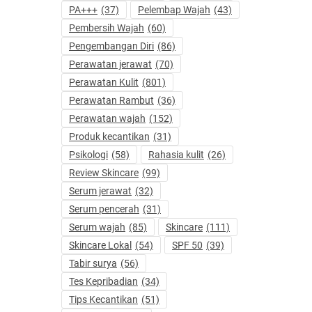
PA+++
(37)
Pelembap Wajah
(43)
Pembersih Wajah
(60)
Pengembangan Diri
(86)
Perawatan jerawat
(70)
Perawatan Kulit
(801)
Perawatan Rambut
(36)
Perawatan wajah
(152)
Produk kecantikan
(31)
Psikologi
(58)
Rahasia kulit
(26)
Review Skincare
(99)
Serum jerawat
(32)
Serum pencerah
(31)
Serum wajah
(85)
Skincare
(111)
Skincare Lokal
(54)
SPF 50
(39)
Tabir surya
(56)
Tes Kepribadian
(34)
Tips Kecantikan
(51)